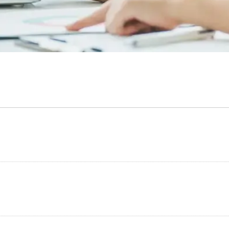
代議員名簿
沿革
作業療法士になるには