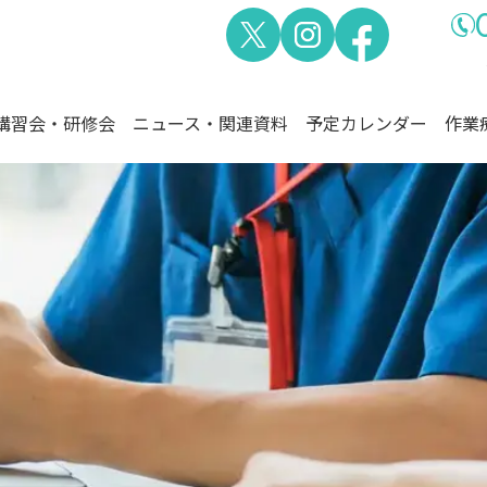
講習会・研修会
ニュース・関連資料
予定カレンダー
作業
熊本県作業療法士会
作業療法士とは
会長挨拶
定款・
作業療法士とは？
役員紹介
刊行物
作業療法士の領域