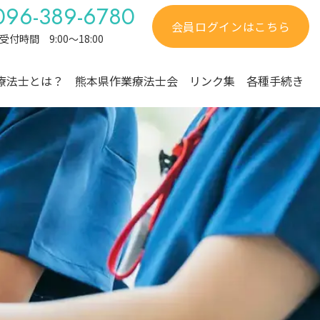
096-389-6780
会員ログインはこちら
受付時間 9:00～18:00
療法士とは？
熊本県作業療法士会
リンク集
各種手続き
規約
ブロック活動紹介
養成校のご案内
組織図・委員会
先輩OTの体験談