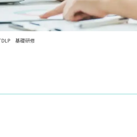
代議員名簿
沿革
作業療法士になるには
TDLP 基礎研修