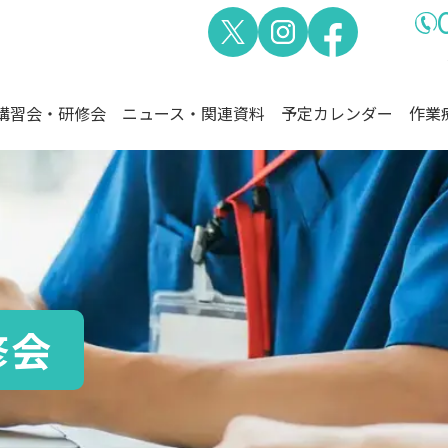
講習会・研修会
ニュース・関連資料
予定カレンダー
作業
熊本県作業療法士会
作業療法士とは
修会
会長挨拶
定款・
作業療法士とは？
役員紹介
刊行物
作業療法士の領域