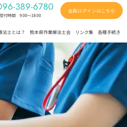
096-389-6780
会員ログインはこちら
受付時間 9:00～18:00
療法士とは？
熊本県作業療法士会
リンク集
各種手続き
規約
ブロック活動紹介
養成校のご案内
組織図・委員会
先輩OTの体験談