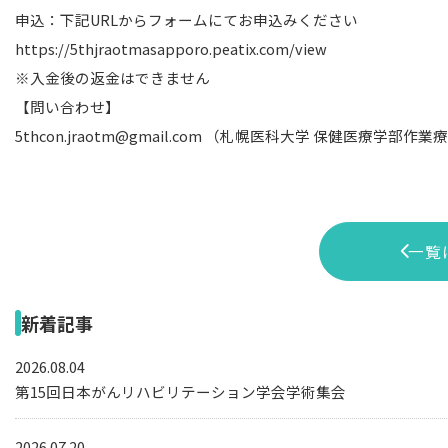
申込：下記URLからフォームにてお申込みください
https://5thjraotmasapporo.peatix.com/view
※入金後の返金はできません
【問い合わせ】
5thcon.jraotm@gmail.com （札幌医科大学 保健医療学
一覧
新着記事
2026.08.04
第15回日本がんリハビリテーション学会学術集会
2026.07.20