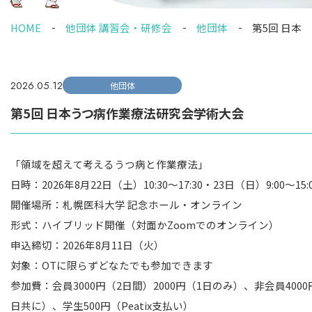
HOME
他団体 講習会・研修会
他団体
第5回 日本
2026.05.12
他団体
第5回 日本うつ病作業療法研究会学術大会
「領域を超えて考えるうつ病と作業療法」
日時：2026年8月22日（土）10:30～17:30・23日（日）9:00～15:
開催場所：札幌医科大学 記念ホール・オンライン
形式：ハイブリッド開催（対面かZoomでのオンライン）
申込締切：2026年8月11日（火）
対象：OTに限らずどなたでも参加できます
参加費：会員3000円（2日間）2000円（1日のみ）、非会員4000
日共に）、学生500円（Peatix支払い）