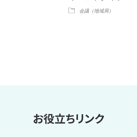
r
iCalendar
Office 365
会議（地域局）
お役立ちリンク