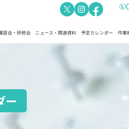
講習会・研修会
ニュース・関連資料
予定カレンダー
作業
熊本県作業療法士会
作業療法士とは
ダー
会長挨拶
定款・
作業療法士とは？
役員紹介
刊行物
作業療法士の領域