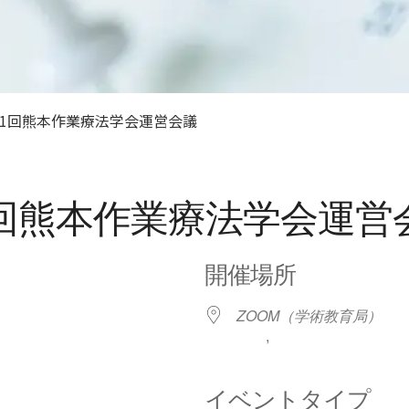
代議員名簿
沿革
作業療法士になるには
21回熊本作業療法学会運営会議
回熊本作業療法学会運営
開催場所
ZOOM（学術教育局）
,
イベントタイプ